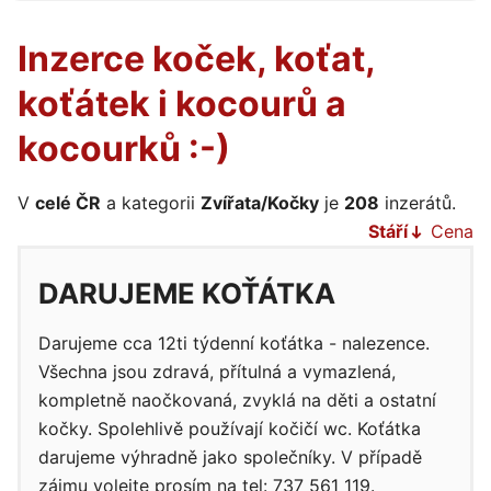
Inzerce koček, koťat,
koťátek i kocourů a
kocourků :-)
V
celé ČR
a kategorii
Zvířata/Kočky
je
208
inzerátů.
Stáří
Cena
DARUJEME KOŤÁTKA
Darujeme cca 12ti týdenní koťátka - nalezence.
Všechna jsou zdravá, přítulná a vymazlená,
kompletně naočkovaná, zvyklá na děti a ostatní
kočky. Spolehlivě používají kočičí wc. Koťátka
darujeme výhradně jako společníky. V případě
zájmu volejte prosím na tel: 737 561 119.