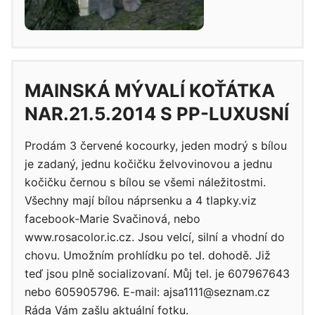
MAINSKÁ MÝVALÍ KOŤÁTKA
NAR.21.5.2014 S PP-LUXUSNÍ
Prodám 3 červené kocourky, jeden modrý s bílou
je zadaný, jednu kočičku želvovinovou a jednu
kočičku černou s bílou se všemi náležitostmi.
Všechny mají bílou náprsenku a 4 tlapky.viz
facebook-Marie Svačinová, nebo
www.rosacolor.ic.cz. Jsou velcí, silní a vhodní do
chovu. Umožním prohlídku po tel. dohodě. Již
teď jsou plně socializovaní. Můj tel. je 607967643
nebo 605905796. E-mail: ajsa1111@seznam.cz
Ráda Vám zašlu aktuální fotku.