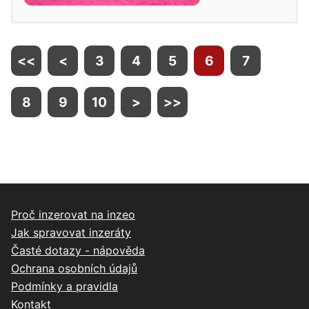
<<
<
3
4
5
6
7
8
9
10
>
>>
Proč inzerovat na inzeo
Jak spravovat inzeráty
Časté dotazy - nápověda
Ochrana osobních údajů
Podmínky a pravidla
Kontakt