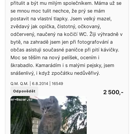
přitulit a být mu milým společníkem. Máma už se
se mnou moc tulit nechce, že prý se mám
postavit na vlastní tlapky. Jsem velký mazel,
zvědavý jak opička, čistotný, očkovaný,
odčervený, naučený na kočičí WC. Žiji výhradně v
bytě, na zahradě jsem jen při fotografování a
občas asistuji současné paničce při pití kávičky.
Moc se těším na nový pelíšek, ocením i
škrabadlo. Kamarádím i s malými pejsky, jsem
snášenlivý, i když zpočátku nedůvěřivý.
Q.M. Q.M. | 6.8.2014 | 16549
2 500,-
Odpovědět