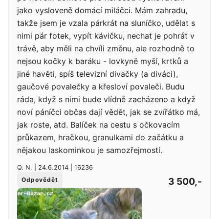
jako vysloveně domácí miláčci. Mám zahradu,
takže jsem je vzala párkrát na sluníčko, udělat s
nimi pár fotek, vypít kávičku, nechat je pohrát v
trávě, aby měli na chvíli změnu, ale rozhodně to
nejsou kočky k baráku - lovkyně myší, krtků a
jiné havěti, spíš televizní divačky (a diváci),
gaučové povalečky a křesloví povaleči. Budu
ráda, když s nimi bude vlídně zacházeno a když
noví páníčci občas dají vědět, jak se zvířátko má,
jak roste, atd. Balíček na cestu s očkovacím
průkazem, hračkou, granulkami do začátku a
nějakou laskominkou je samozřejmostí.
Q. N. | 24.6.2014 | 16236
3 500,-
Odpovědět