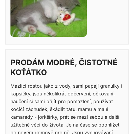
PRODÁM MODRÉ, ČISTOTNÉ
KOŤÁTKO
Mazlíci rostou jako z vody, sami papají granulky i
kapsičky, jsou několikrát odčervení, očkovaní,
naučení si sami přijít pro pomazlení, používat
kočičí záchůdek, škádlit tátu, mámu a malé
kamarády - jorkšírky, prát se mezi sebou a další
užitečné věci do života. Je na čase se poohlížet
po novém domově pro ně. Jsou vychovávaní