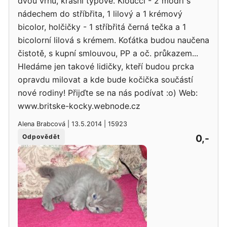
dvou vrhů, krásní typově. Kloučci - 2 modří s
nádechem do stříbřita, 1 lilový a 1 krémový
bicolor, holčičky - 1 stříbřitá černá tečka a 1
bicolorní lilová s krémem. Koťátka budou naučena
čistotě, s kupní smlouvou, PP a oč. průkazem...
Hledáme jen takové lidičky, kteří budou prcka
opravdu milovat a kde bude kočička součástí
nové rodiny! Přijďte se na nás podívat :o) Web:
www.britske-kocky.webnode.cz
Alena Brabcová | 13.5.2014 | 15923
0,-
Odpovědět