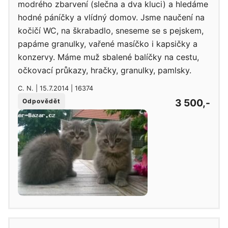
modrého zbarvení (slečna a dva kluci) a hledáme
hodné páníčky a vlídný domov. Jsme naučení na
kočičí WC, na škrabadlo, sneseme se s pejskem,
papáme granulky, vařené masíčko i kapsičky a
konzervy. Máme muž sbalené balíčky na cestu,
očkovací průkazy, hračky, granulky, pamlsky.
C. N. | 15.7.2014 | 16374
3 500,-
Odpovědět