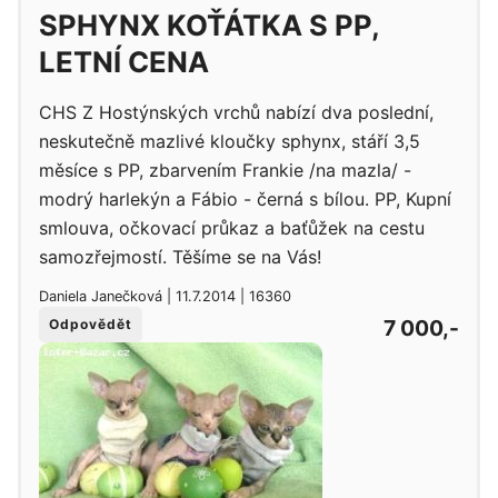
SPHYNX KOŤÁTKA S PP,
LETNÍ CENA
CHS Z Hostýnských vrchů nabízí dva poslední,
neskutečně mazlivé kloučky sphynx, stáří 3,5
měsíce s PP, zbarvením Frankie /na mazla/ -
modrý harlekýn a Fábio - černá s bílou. PP, Kupní
smlouva, očkovací průkaz a baťůžek na cestu
samozřejmostí. Těšíme se na Vás!
Daniela Janečková | 11.7.2014 | 16360
7 000,-
Odpovědět