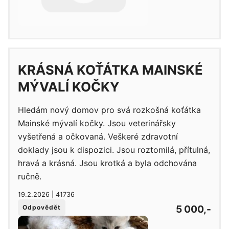
KRÁSNÁ KOŤÁTKA MAINSKÉ
MÝVALÍ KOČKY
Hledám nový domov pro svá rozkošná koťátka
Mainské mývalí kočky. Jsou veterinářsky
vyšetřená a očkovaná. Veškeré zdravotní
doklady jsou k dispozici. Jsou roztomilá, přítulná,
hravá a krásná. Jsou krotká a byla odchována
ručně.
19.2.2026 | 41736
5 000,-
Odpovědět