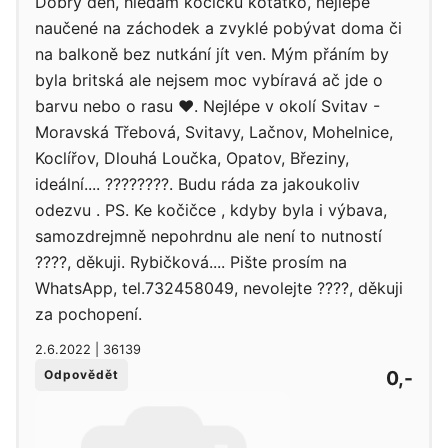
Dobrý den, hledám kočičku koťátko, nejlépe
naučené na záchodek a zvyklé pobývat doma či
na balkoně bez nutkání jít ven. Mým přáním by
byla britská ale nejsem moc vybíravá ač jde o
barvu nebo o rasu ❤️. Nejlépe v okolí Svitav -
Moravská Třebová, Svitavy, Lačnov, Mohelnice,
Koclířov, Dlouhá Loučka, Opatov, Březiny,
ideální.... ????????. Budu ráda za jakoukoliv
odezvu . PS. Ke kočičce , kdyby byla i výbava,
samozdrejmně nepohrdnu ale není to nutností
????, děkuji. Rybičková.... Pište prosím na
WhatsApp, tel.732458049, nevolejte ????, děkuji
za pochopení.
2.6.2022 | 36139
0,-
Odpovědět