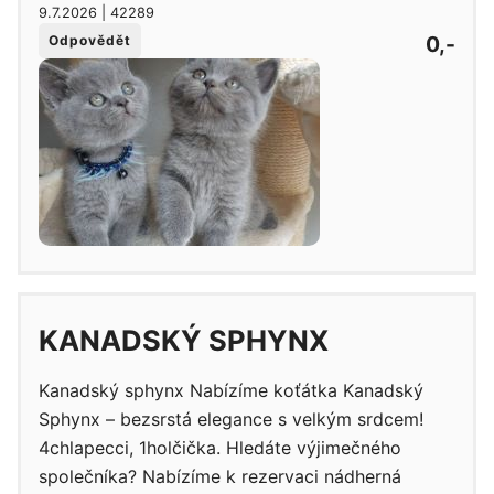
9.7.2026 | 42289
0,-
Odpovědět
KANADSKÝ SPHYNX
Kanadský sphynx Nabízíme koťátka Kanadský
Sphynx – bezsrstá elegance s velkým srdcem!
4chlapecci, 1holčička. Hledáte výjimečného
společníka? Nabízíme k rezervaci nádherná