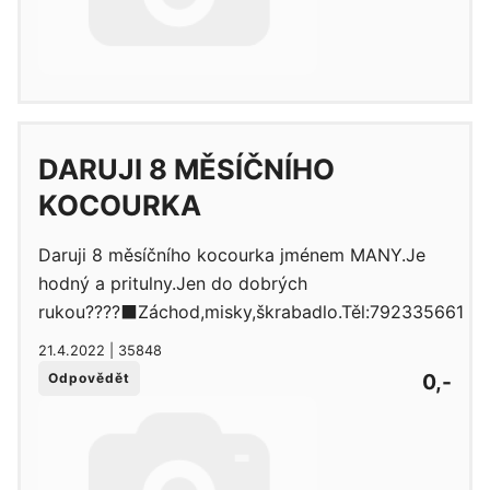
DARUJI 8 MĚSÍČNÍHO
KOCOURKA
Daruji 8 měsíčního kocourka jménem MANY.Je
hodný a pritulny.Jen do dobrých
rukou????‍⬛Záchod,misky,škrabadlo.Těl:792335661
21.4.2022 | 35848
0,-
Odpovědět