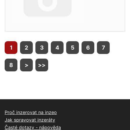
1
2
3
4
5
6
7
8
>
>>
Proč inzerovat na inzeo
Jak spravovat inzeráty
Časté dotazy - nápověda