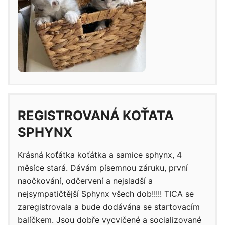
REGISTROVANÁ KOŤATA
SPHYNX
Krásná koťátka koťátka a samice sphynx, 4
měsíce stará. Dávám písemnou záruku, první
naočkování, odčervení a nejsladší a
nejsympatičtější Sphynx všech dob!!!!! TICA se
zaregistrovala a bude dodávána se startovacím
balíčkem. Jsou dobře vycvičené a socializované