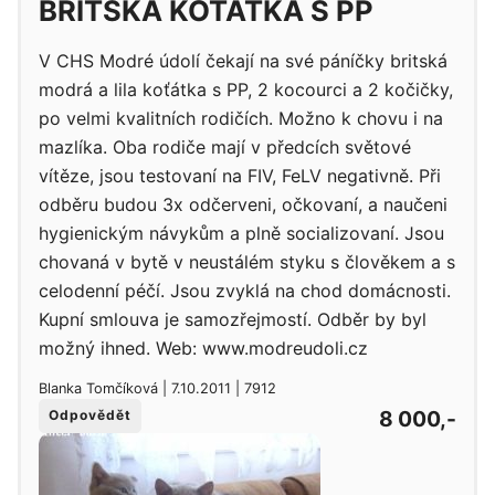
BRITSKÁ KOŤÁTKA S PP
V CHS Modré údolí čekají na své páníčky britská
modrá a lila koťátka s PP, 2 kocourci a 2 kočičky,
po velmi kvalitních rodičích. Možno k chovu i na
mazlíka. Oba rodiče mají v předcích světové
vítěze, jsou testovaní na FIV, FeLV negativně. Při
odběru budou 3x odčerveni, očkovaní, a naučeni
hygienickým návykům a plně socializovaní. Jsou
chovaná v bytě v neustálém styku s člověkem a s
celodenní péčí. Jsou zvyklá na chod domácnosti.
Kupní smlouva je samozřejmostí. Odběr by byl
možný ihned. Web: www.modreudoli.cz
Blanka Tomčíková | 7.10.2011 | 7912
8 000,-
Odpovědět