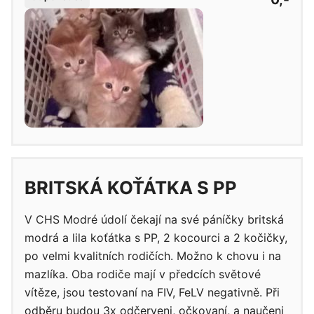
BRITSKÁ KOŤÁTKA S PP
V CHS Modré údolí čekají na své páníčky britská
modrá a lila koťátka s PP, 2 kocourci a 2 kočičky,
po velmi kvalitních rodičích. Možno k chovu i na
mazlíka. Oba rodiče mají v předcích světové
vítěze, jsou testovaní na FIV, FeLV negativně. Při
odběru budou 3x odčerveni, očkovaní, a naučeni