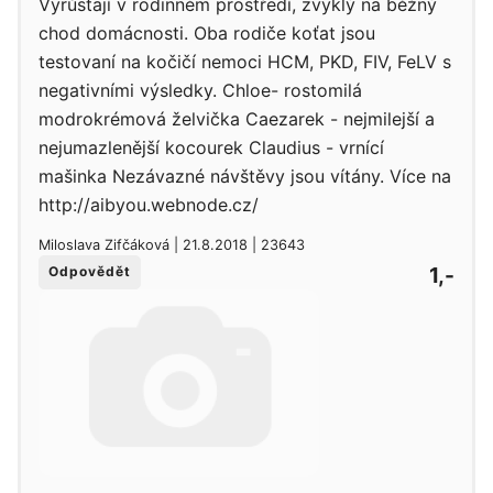
Vyrůstají v rodinném prostředí, zvyklý na běžný
chod domácnosti. Oba rodiče koťat jsou
testovaní na kočičí nemoci HCM, PKD, FIV, FeLV s
negativními výsledky. Chloe- rostomilá
modrokrémová želvička Caezarek - nejmilejší a
nejumazlenější kocourek Claudius - vrnící
mašinka Nezávazné návštěvy jsou vítány. Více na
http://aibyou.webnode.cz/
Miloslava Zifčáková | 21.8.2018 | 23643
1,-
Odpovědět