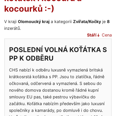
kocourků :-)
V kraji
Olomoucký kraj
a kategorii
Zvířata/Kočky
je
8
inzerátů.
Stáří
Cena
POSLEDNÍ VOLNÁ KOŤÁTKA S
PP K ODBĚRU
CHS nabízí k odběru luxusně vymazlená britská
krátkosrstá koťátka s PP. Jsou to zlatíčka, řádně
očkovaná, odčervená a vymazlená. S sebou do
nového domova dostanou kromě řádné kupní
smlouvy EU pas, také pestrou výbavičku do
začátku. Koťátka nabízím především jako luxusní
společníky a kamarády, po domluvě i do chovu.