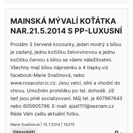
MAINSKÁ MÝVALÍ KOŤÁTKA
NAR.21.5.2014 S PP-LUXUSNÍ
Prodám 3 červené kocourky, jeden modrý s bílou
je zadaný, jednu kočičku želvovinovou a jednu
kočičku černou s bílou se všemi náležitostmi.
Všechny mají bílou náprsenku a 4 tlapky.viz
facebook-Marie Svačinová, nebo
www.rosacolor.ic.cz. Jsou velcí, silní a vhodní do
chovu. Umožním prohlídku po tel. dohodě. Již
teď jsou plně socializovaní. Můj tel. je 607967643
nebo 605905796. E-mail: ajsa1111@seznam.cz
Ráda Vám zašlu aktuální fotku.
Marie Svačinová | 15.7.2014 | 16375
0,-
Odpovědět