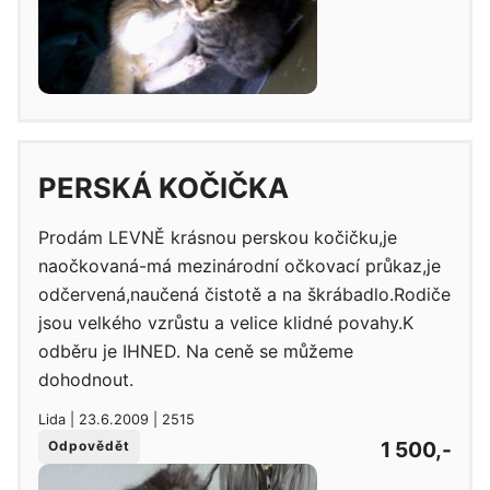
PERSKÁ KOČIČKA
Prodám LEVNĚ krásnou perskou kočičku,je
naočkovaná-má mezinárodní očkovací průkaz,je
odčervená,naučená čistotě a na škrábadlo.Rodiče
jsou velkého vzrůstu a velice klidné povahy.K
odběru je IHNED. Na ceně se můžeme
dohodnout.
Lida | 23.6.2009 | 2515
1 500,-
Odpovědět