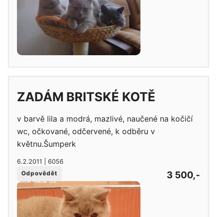
ZADÁM BRITSKÉ KOTĚ
v barvě lila a modrá, mazlivé, naučené na kočičí
wc, očkované, odčervené, k odběru v
květnu.Šumperk
6.2.2011 | 6056
3 500,-
Odpovědět