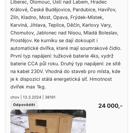
Liberec, Olomouc, Ústí nad Labem, Hradec
Králové, České Budějovice, Pardubice, Havířov,
Zlín, Kladno, Most, Opava, Frýdek-Místek,
Karviná, Jihlava, Teplice, Děčín, Karlovy Vary,
Chomutov, Jablonec nad Nisou, Mladá Boleslav,
Prostějov. Ke kurníku se dají dokoupit i
automatické dvířka, které mají soumrakové čidlo.
První typ napájení: tužkové baterie 4ks, vydrž
baterie CCA půl roku. Druhý typ napájení: ze sítě
na kabel 230V. Vhodná do staveb pro místa, kde
je k dispozici stálá energetická síť. Hmotnost
dvířek max 1kg.
chov | 13.3.2024 | 38191
24 000,-
Odpovědět