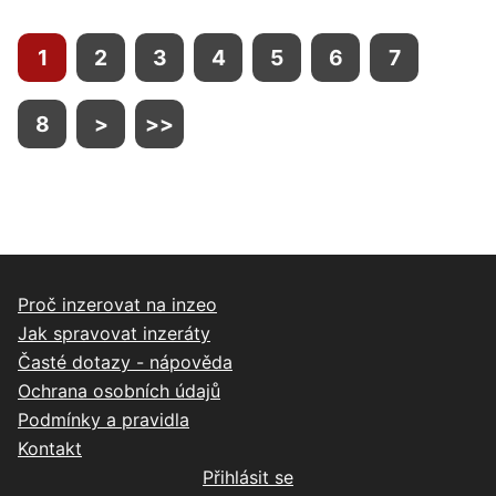
1
2
3
4
5
6
7
8
>
>>
Proč inzerovat na inzeo
Jak spravovat inzeráty
Časté dotazy - nápověda
Ochrana osobních údajů
Podmínky a pravidla
Kontakt
Přihlásit se