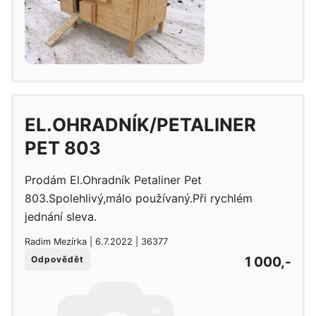
EL.OHRADNÍK/PETALINER
PET 803
Prodám El.Ohradník Petaliner Pet
803.Spolehlivý,málo používaný.Při rychlém
jednání sleva.
Radim Mezírka | 6.7.2022 | 36377
1 000,-
Odpovědět