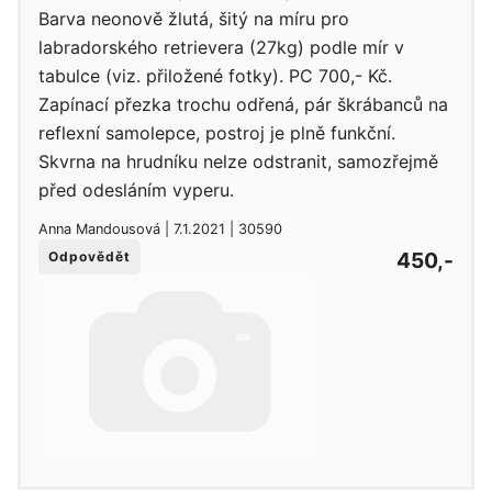
Barva neonově žlutá, šitý na míru pro
labradorského retrievera (27kg) podle mír v
tabulce (viz. přiložené fotky). PC 700,- Kč.
Zapínací přezka trochu odřená, pár škrábanců na
reflexní samolepce, postroj je plně funkční.
Skvrna na hrudníku nelze odstranit, samozřejmě
před odesláním vyperu.
Anna Mandousová | 7.1.2021 | 30590
450,-
Odpovědět