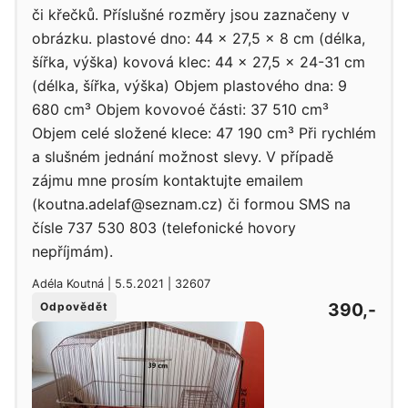
či křečků. Příslušné rozměry jsou zaznačeny v
obrázku. plastové dno: 44 x 27,5 x 8 cm (délka,
šířka, výška) kovová klec: 44 x 27,5 x 24-31 cm
(délka, šířka, výška) Objem plastového dna: 9
680 cm³ Objem kovovoé části: 37 510 cm³
Objem celé složené klece: 47 190 cm³ Při rychlém
a slušném jednání možnost slevy. V případě
zájmu mne prosím kontaktujte emailem
(koutna.adelaf@seznam.cz) či formou SMS na
čísle 737 530 803 (telefonické hovory
nepříjmám).
Adéla Koutná | 5.5.2021 | 32607
390,-
Odpovědět