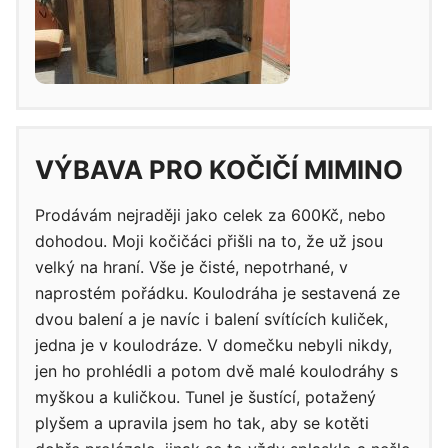
VÝBAVA PRO KOČIČÍ MIMINO
Prodávám nejraději jako celek za 600Kč, nebo
dohodou. Moji kočičáci přišli na to, že už jsou
velký na hraní. Vše je čisté, nepotrhané, v
naprostém pořádku. Koulodráha je sestavená ze
dvou balení a je navíc i balení svítících kuliček,
jedna je v koulodráze. V domečku nebyli nikdy,
jen ho prohlédli a potom dvě malé koulodráhy s
myškou a kuličkou. Tunel je šustící, potažený
plyšem a upravila jsem ho tak, aby se kotěti