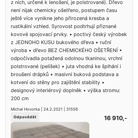
z nich, určené k lenošení, je polstrované). Dřevo
není nijak chemicky ošetřeno, postupem času
ještě více vynikne jeho přirozená kresba a
rustikální vzhled. Syrovost podtrhují přiznané
kovové spojovací prvky. • poctivý český výrobek
z JEDNOHO KUSU bukového dřeva • ruční
výroba • dřevo BEZ CHEMICKÉHO OŠETŘENÍ •
odpočívadla potažená odolnou tkaninou, vrchní
polstrované (pelíšek) • juta vhodná ke šplhání i
broušení drápků • masivní buková podstava a
kotvení do stěny pro zajištění stability •
designový interiérový doplněk • výška stromu:
200 cm
Michal Hovorka | 24.2.2021 | 31556
16 910,-
Odpovědět