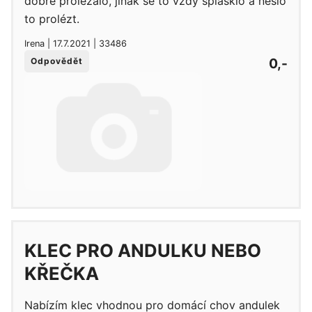
dobře prolézalo, jinak se to vždy splasklo a nešlo
to prolézt.
Irena | 17.7.2021 | 33486
0,-
Odpovědět
KLEC PRO ANDULKU NEBO
KŘEČKA
Nabízím klec vhodnou pro domácí chov andulek