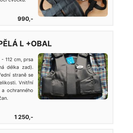
990,-
PĚLÁ L +OBAL
 - 112 cm, prsa
á délka zad).
ední straně se
ikosti. Vnitřní
y a ochranného
čan.
1 250,-