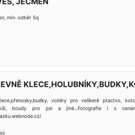
ES, JEČMEN
n, min. odběr 5q
EVNĚ KLECE,HOLUBNÍKY,BUDKY,K
lece,přenosky,budky, voliéry pro veškeré ptactvo, kotc
kůl, boudy pro psi a jiné...Fotografie i s ce
kazku.webnode.cz/
969