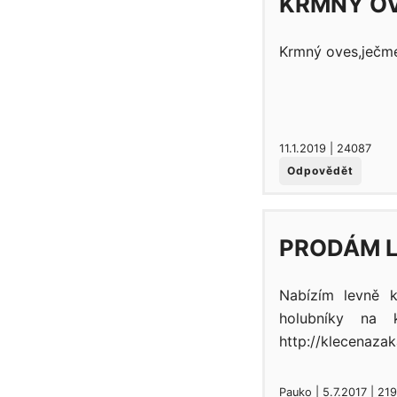
KRMNÝ OV
Krmný oves,ječme
11.1.2019 | 24087
Odpovědět
PRODÁM L
Nabízím levně k
holubníky na 
http://klecenaza
Pauko | 5.7.2017 | 21