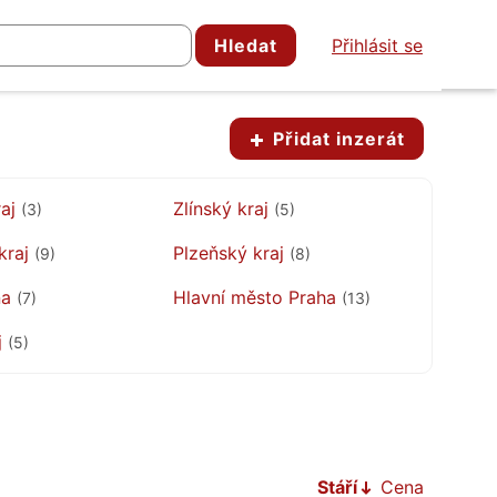
Hledat
Přihlásit se
Přidat inzerát
raj
Zlínský kraj
(3)
(5)
kraj
Plzeňský kraj
(9)
(8)
na
Hlavní město Praha
(7)
(13)
j
(5)
Stáří
Cena