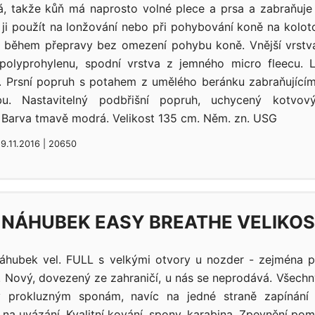
ná, takže kůň má naprosto volné plece a prsa a zabraňuje
ji použít na lonžování nebo při pohybování koně na koloto
 během přepravy bez omezení pohybu koně. Vnější vrstv
olyprohylenu, spodní vrstva z jemného micro fleecu. 
 Prsní popruh s potahem z umělého beránku zabraňujícímu
u. Nastavitelný podbřišní popruh, uchycený kotvov
 Barva tmavě modrá. Velikost 135 cm. Něm. zn. USG
29.11.2016 | 20650
 NÁHUBEK EASY BREATHE VELIKOS
náhubek vel. FULL s velkými otvory u nozder - zejména 
í. Nový, dovezený ze zahraničí, u nás se neprodává. Všech
ky prokluzným sponám, navíc na jedné straně zapínání
na uvázání. Kvalitní kování, spony, karabina. Zpevnění po