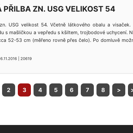
 PŘILBA ZN. USG VELIKOST 54
zn. USG velikost 54. Včetně látkového obalu a visaček. 
du s mašličkou a vepředu s kšiltem, trojbodové uchycení. 
cca 52-53 cm (měřeno rovně přes čelo). Po domluvě mož
26.11.2016 | 20619
2
3
4
5
6
7
8
>