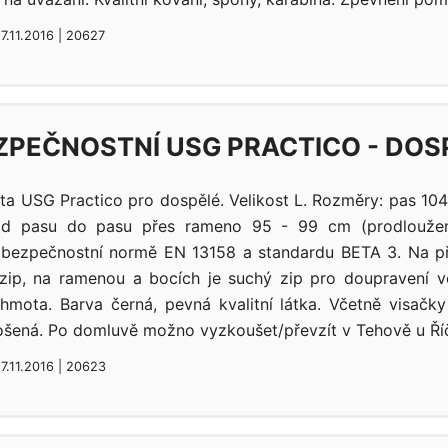
27.11.2016 | 20627
ZPEČNOSTNÍ USG PRACTICO - DOS
ta USG Practico pro dospělé. Velikost L. Rozměry: pas 104
od pasu do pasu přes rameno 95 - 99 cm (prodloužen
 bezpečnostní normě EN 13158 a standardu BETA 3. Na př
zip, na ramenou a bocích je suchý zip pro doupravení vel
hmota. Barva černá, pevná kvalitní látka. Včetně visačk
ošená. Po domluvě možno vyzkoušet/převzít v Tehově u Ří
27.11.2016 | 20623