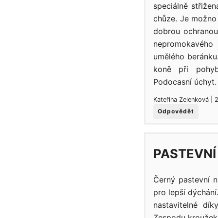
speciálně střiže
chůze. Je možno 
dobrou ochranou
nepromokavého p
umělého beránku.
koně při pohyb
Podocasní úchyt.
Kateřina Zelenková | 
Odpovědět
PASTEVNÍ
Černý pastevní 
pro lepší dýchán
nastavitelné dí
Zespodu kroužek 