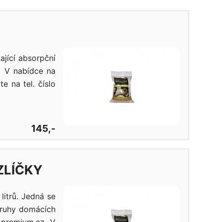
ající absorpční
. V nabídce na
e na tel. číslo
145,-
ZLÍČKY
litrů. Jedná se
druhy domácích