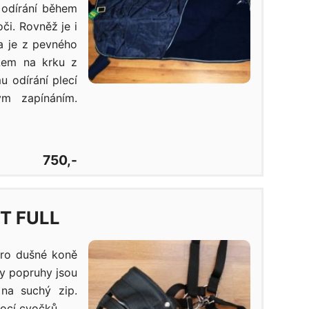
 odírání během
či. Rovněž je i
a je z pevného
Lem na krku z
 odírání plecí
ým zapínáním.
750,-
T FULL
pro dušné koně
ny popruhy jsou
 na suchý zip.
mocí cvočků.