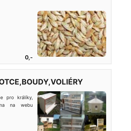
0,-
OTCE,BOUDY,VOLIÉRY
e pro králíky,
nama na webu