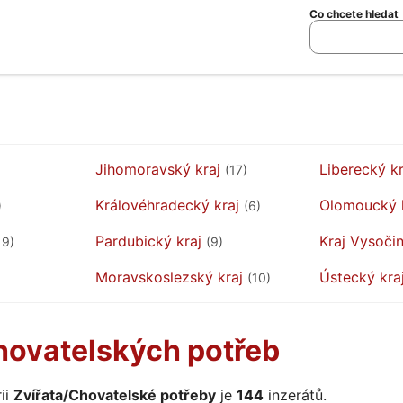
Co chcete hledat
Jihomoravský kraj
Liberecký k
(17)
Královéhradecký kraj
Olomoucký 
)
(6)
Pardubický kraj
Kraj Vysoči
19)
(9)
Moravskoslezský kraj
Ústecký kra
(10)
hovatelských potřeb
ii
Zvířata/Chovatelské potřeby
je
144
inzerátů.