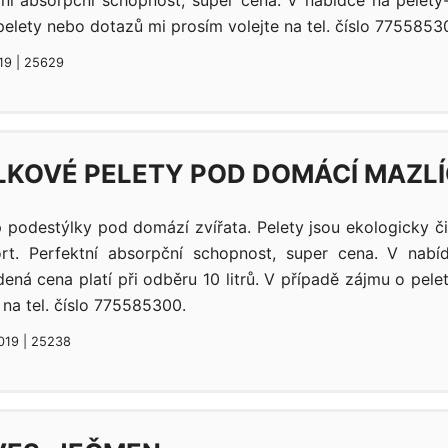
tní absorpční schopnost, super cena. V nabídce na pelety
elety nebo dotazů mi prosím volejte na tel. číslo 7755853
019 | 25629
KOVÉ PELETY POD DOMÁCÍ MAZL
 podestýlky pod domází zvířata. Pelety jsou ekologicky či
rt. Perfektní absorpční schopnost, super cena. V nabí
ená cena platí při odběru 10 litrů. V případě zájmu o pel
 na tel. číslo 775585300.
2019 | 25238