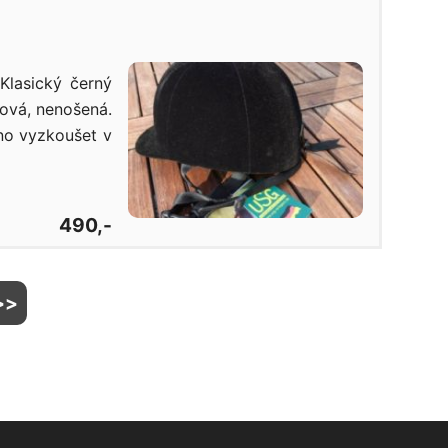
Klasický černý
Nová, nenošená.
no vyzkoušet v
490,-
>>