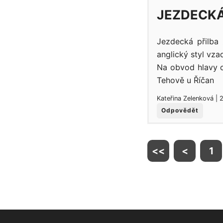
JEZDECKÁ
Jezdecká přilba 
anglický styl vza
Na obvod hlavy 
Tehově u Říčan
Kateřina Zelenková | 
Odpovědět
<<
<
1