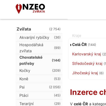
ZVÍŘATA
Zvířata
(2 754)
Akvarijní rybičky
(36)
Celá ČR
Hospodářská
(144)
(99)
zvířata
Karlovarský kraj
(2
Chovatelské
(144)
Středočeský kraj
potřeby
(
Kočky
(209)
Jihočeský kraj
(6)
Koně
(53)
Psi
(2 056)
Inzerce c
Ptáci
(45)
Terarijní
(29)
V
celé ČR
a kategor