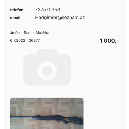
737570353
telefon:
Hadgimier@seznam.cz
email:
Jméno: Radim Mezírka
1 000,-
6.7.2022 | 36377