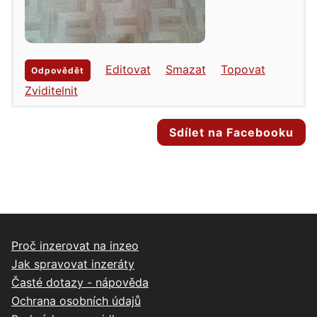
Editovat
Smazat
Topovat
Odpovědět
Zviditelnit
Sdílet na Facebooku
Proč inzerovat na inzeo
Jak spravovat inzeráty
Časté dotazy - nápověda
Ochrana osobních údajů