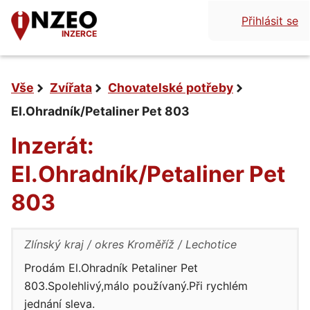
Přihlásit se
INZERCE
Vše
Zvířata
Chovatelské potřeby
El.Ohradník/Petaliner Pet 803
Inzerát:
El.Ohradník/Petaliner Pet
803
Zlínský kraj
okres Kroměříž
Lechotice
Prodám El.Ohradník Petaliner Pet
803.Spolehlivý,málo používaný.Při rychlém
jednání sleva.