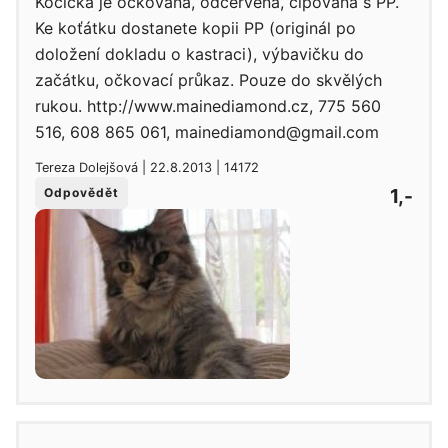
Kočička je očkovaná, odčervená, čipovaná s PP.
Ke koťátku dostanete kopii PP (originál po
doložení dokladu o kastraci), výbavičku do
začátku, očkovací průkaz. Pouze do skvělých
rukou. http://www.mainediamond.cz, 775 560
516, 608 865 061, mainediamond@gmail.com
Tereza Dolejšová | 22.8.2013 | 14172
1,-
Odpovědět