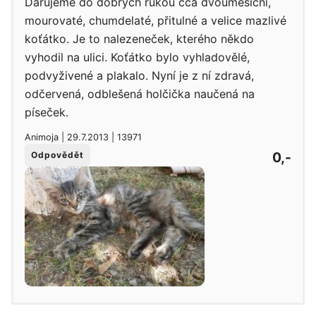
Darujeme do dobrých rukou cca dvouměsíční,
mourovaté, chumdelaté, přitulné a velice mazlivé
koťátko. Je to nalezeneček, kterého někdo
vyhodil na ulici. Koťátko bylo vyhladovělé,
podvyživené a plakalo. Nyní je z ní zdravá,
odčervená, odblešená holčička naučená na
píseček.
Animoja | 29.7.2013 | 13971
0,-
Odpovědět