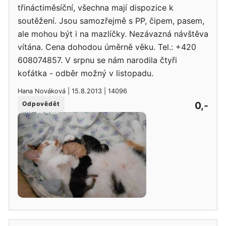
třináctiměsíční, všechna mají dispozice k
soutěžení. Jsou samozřejmě s PP, čipem, pasem,
ale mohou být i na mazlíčky. Nezávazná návštěva
vítána. Cena dohodou úměrně věku. Tel.: +420
608074857. V srpnu se nám narodila čtyři
koťátka - odběr možný v listopadu.
Hana Nováková | 15.8.2013 | 14096
0,-
Odpovědět