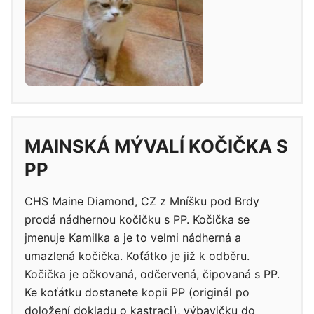
MAINSKÁ MÝVALÍ KOČIČKA S
PP
CHS Maine Diamond, CZ z Mníšku pod Brdy
prodá nádhernou kočičku s PP. Kočička se
jmenuje Kamilka a je to velmi nádherná a
umazlená kočička. Koťátko je již k odběru.
Kočička je očkovaná, odčervená, čipovaná s PP.
Ke koťátku dostanete kopii PP (originál po
doložení dokladu o kastraci), výbavičku do