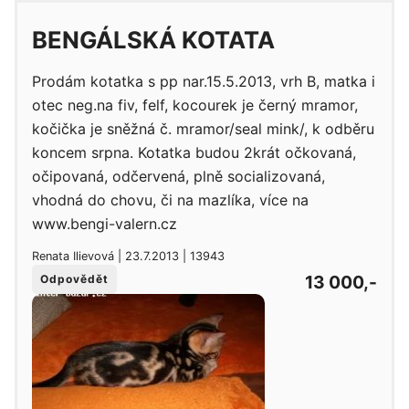
BENGÁLSKÁ KOTATA
Prodám kotatka s pp nar.15.5.2013, vrh B, matka i
otec neg.na fiv, felf, kocourek je černý mramor,
kočička je sněžná č. mramor/seal mink/, k odběru
koncem srpna. Kotatka budou 2krát očkovaná,
očipovaná, odčervená, plně socializovaná,
vhodná do chovu, či na mazlíka, více na
www.bengi-valern.cz
Renata Ilievová | 23.7.2013 | 13943
13 000,-
Odpovědět