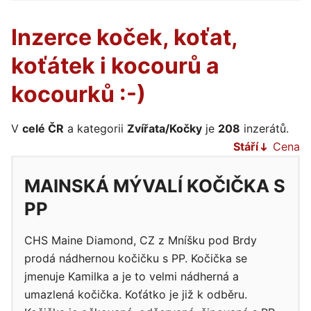
Inzerce koček, koťat,
koťátek i kocourů a
kocourků :-)
V
celé ČR
a kategorii
Zvířata/Kočky
je
208
inzerátů.
Stáří
Cena
MAINSKÁ MÝVALÍ KOČIČKA S
PP
CHS Maine Diamond, CZ z Mníšku pod Brdy
prodá nádhernou kočičku s PP. Kočička se
jmenuje Kamilka a je to velmi nádherná a
umazlená kočička. Koťátko je již k odběru.