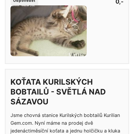
0,-
Odpovědět
KOŤATA KURILSKÝCH
BOBTAILŮ - SVĚTLÁ NAD
SÁZAVOU
Jsme chovná stanice Kurilských bobtailů Kurilian
Gem.com. Nyní máme na prodej dvě
jedenáctiměsíční koťata a jednu holčičku a kluka