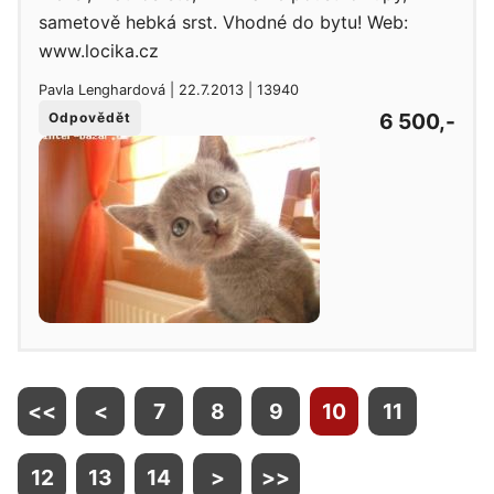
sametově hebká srst. Vhodné do bytu! Web:
www.locika.cz
Pavla Lenghardová | 22.7.2013 | 13940
6 500,-
Odpovědět
<<
<
7
8
9
10
11
12
13
14
>
>>