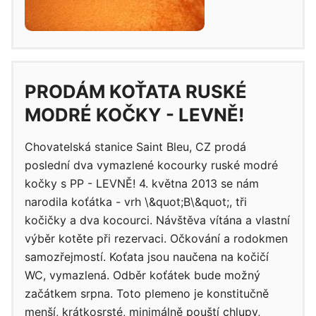
PRODÁM KOŤATA RUSKÉ
MODRÉ KOČKY - LEVNĚ!
Chovatelská stanice Saint Bleu, CZ prodá
poslední dva vymazlené kocourky ruské modré
kočky s PP - LEVNĚ! 4. května 2013 se nám
narodila koťátka - vrh \&quot;B\&quot;, tři
kočičky a dva kocourci. Návštěva vítána a vlastní
výběr kotěte při rezervaci. Očkování a rodokmen
samozřejmostí. Koťata jsou naučena na kočičí
WC, vymazlená. Odběr koťátek bude možný
začátkem srpna. Toto plemeno je konstitučně
menší, krátkosrsté, minimálně pouští chlupy,