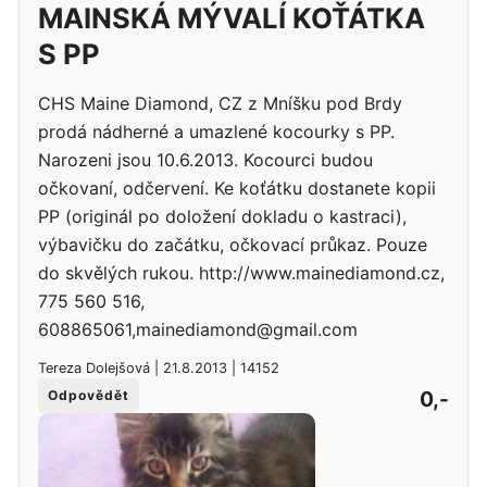
MAINSKÁ MÝVALÍ KOŤÁTKA
S PP
CHS Maine Diamond, CZ z Mníšku pod Brdy
prodá nádherné a umazlené kocourky s PP.
Narozeni jsou 10.6.2013. Kocourci budou
očkovaní, odčervení. Ke koťátku dostanete kopii
PP (originál po doložení dokladu o kastraci),
výbavičku do začátku, očkovací průkaz. Pouze
do skvělých rukou. http://www.mainediamond.cz,
775 560 516,
608865061,mainediamond@gmail.com
Tereza Dolejšová | 21.8.2013 | 14152
0,-
Odpovědět