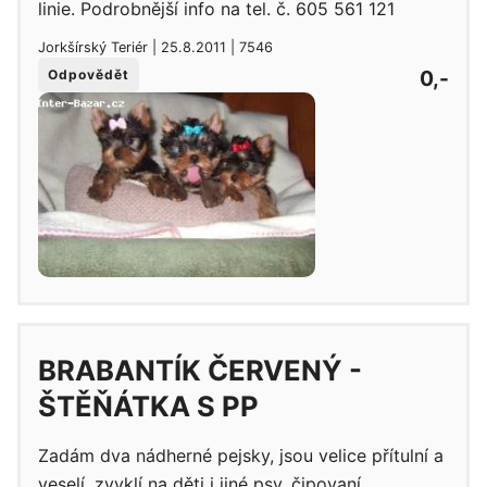
linie. Podrobnější info na tel. č. 605 561 121
Jorkšírský Teriér | 25.8.2011 | 7546
0,-
Odpovědět
BRABANTÍK ČERVENÝ -
ŠTĚŇÁTKA S PP
Zadám dva nádherné pejsky, jsou velice přítulní a
veselí, zvyklí na děti i jiné psy, čipovaní,