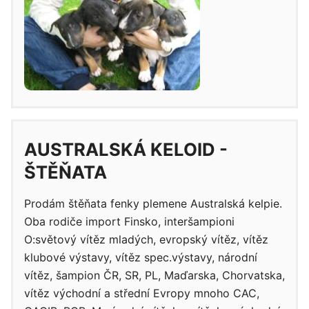
AUSTRALSKÁ KELOID -
ŠTĚŇATA
Prodám štěňata fenky plemene Australská kelpie.
Oba rodiče import Finsko, interšampioni
O:světový vítěz mladých, evropský vítěz, vítěz
klubové výstavy, vítěz spec.výstavy, národní
vítěz, šampion ČR, SR, PL, Maďarska, Chorvatska,
vítěz východní a střední Evropy mnoho CAC,