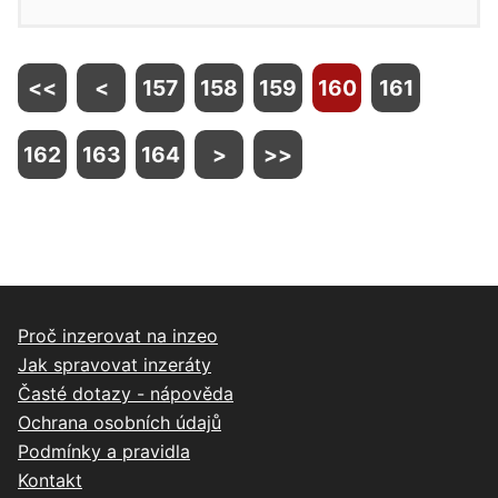
<<
<
157
158
159
160
161
162
163
164
>
>>
Proč inzerovat na inzeo
Jak spravovat inzeráty
Časté dotazy - nápověda
Ochrana osobních údajů
Podmínky a pravidla
Kontakt