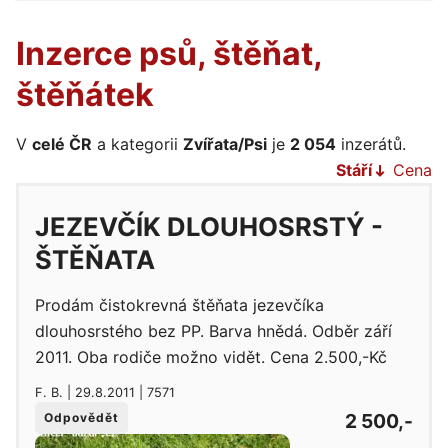
Inzerce psů, štěňat,
štěňátek
V
celé ČR
a kategorii
Zvířata/Psi
je
2 054
inzerátů.
Stáří
Cena
JEZEVČÍK DLOUHOSRSTÝ -
ŠTĚŇATA
Prodám čistokrevná štěňata jezevčíka
dlouhosrstého bez PP. Barva hnědá. Odběr září
2011. Oba rodiče možno vidět. Cena 2.500,-Kč
F. B. | 29.8.2011 | 7571
2 500,-
Odpovědět