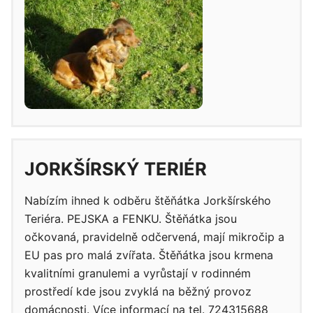
JORKŠÍRSKÝ TERIÉR
Nabízím ihned k odběru štěňátka Jorkšírského
Teriéra. PEJSKA a FENKU. Štěňátka jsou
očkovaná, pravidelně odčervená, mají mikročip a
EU pas pro malá zvířata. Štěňátka jsou krmena
kvalitními granulemi a vyrůstají v rodinném
prostředí kde jsou zvyklá na běžný provoz
domácnosti. Více informací na tel. 724315688