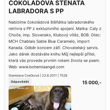
ČOKOLÁDOVÁ ŠTĚŇATA
LABRADORA S PP
Nabízíme čokoládová štěňátka labradorského
retrívra s PP z exkluzivního spojení. Matka: Caly z
Choče, imp. Slovensko, Klubový vítěz, BOB. Otec:
MCH Chablais Sable Blue Caramelo, import
Kanada. Odběr koncem září. Chovatelský servis.
Jako dárek dostáváte knihu Můj nejlepší přítel,
která vás provede prvním rokem života se psem.
Web: www.bohemiaangel.com
Stanislava Cvečková | 23.8.2011 | 7528
15 000,-
Odpovědět