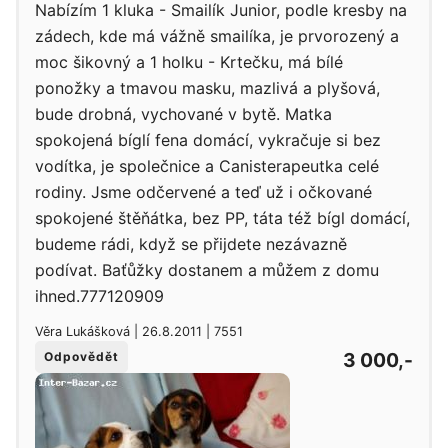
Nabízím 1 kluka - Smailík Junior, podle kresby na
zádech, kde má vážně smailíka, je prvorozený a
moc šikovný a 1 holku - Krtečku, má bílé
ponožky a tmavou masku, mazlivá a plyšová,
bude drobná, vychované v bytě. Matka
spokojená bíglí fena domácí, vykračuje si bez
vodítka, je společnice a Canisterapeutka celé
rodiny. Jsme odčervené a teď už i očkované
spokojené štěňátka, bez PP, táta též bígl domácí,
budeme rádi, když se přijdete nezávazně
podívat. Baťůžky dostanem a můžem z domu
ihned.777120909
Věra Lukášková | 26.8.2011 | 7551
3 000,-
Odpovědět