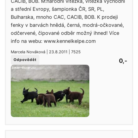
CACIB, BOB. M:národní vítězka, vítězka východní
a střední Evropy, šampionka ČR, SR, PL,
Bulharska, mnoho CAC, CACIB, BOB. K prodeji
fenky v barvách hnědá, černá, modrá-očkované,
odčervené, čipované odběr možný ihned! Více
info na webu: www.kennelkelpe.com
Marcela Nováková | 23.8.2011 | 7525
0,-
Odpovědět