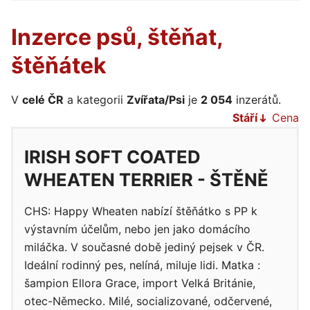
Inzerce psů, štěňat,
štěňátek
V
celé ČR
a kategorii
Zvířata/Psi
je
2 054
inzerátů.
Stáří
Cena
IRISH SOFT COATED
WHEATEN TERRIER - ŠTĚNĚ
CHS: Happy Wheaten nabízí štěňátko s PP k
výstavním účelům, nebo jen jako domácího
miláčka. V současné době jediný pejsek v ČR.
Ideální rodinný pes, nelíná, miluje lidi. Matka :
šampion Ellora Grace, import Velká Británie,
otec-Německo. Milé, socializované, odčervené,