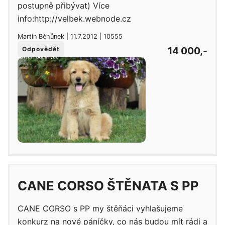
postupně přibývat) Více
info:http://velbek.webnode.cz
Martin Běhůnek | 11.7.2012 | 10555
14 000,-
Odpovědět
CANE CORSO ŠTĚNATA S PP
CANE CORSO s PP my štěňáci vyhlašujeme
konkurz na nové páníčky, co nás budou mít rádi a