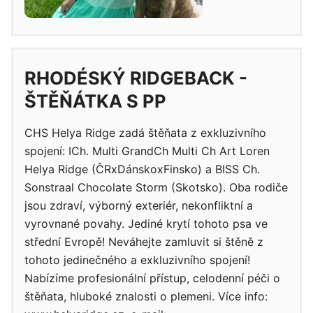
RHODÉSKÝ RIDGEBACK -
ŠTĚŇÁTKA S PP
CHS Helya Ridge zadá štěňata z exkluzivního
spojení: ICh. Multi GrandCh Multi Ch Art Loren
Helya Ridge (ČRxDánskoxFinsko) a BISS Ch.
Sonstraal Chocolate Storm (Skotsko). Oba rodiče
jsou zdraví, výborný exteriér, nekonfliktní a
vyrovnané povahy. Jediné krytí tohoto psa ve
střední Evropě! Neváhejte zamluvit si štěně z
tohoto jedinečného a exkluzivního spojení!
Nabízíme profesionální přístup, celodenní péči o
štěňata, hluboké znalosti o plemeni. Více info: