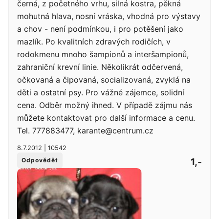
černá, z početného vrhu, silná kostra, pěkná
mohutná hlava, nosní vráska, vhodná pro výstavy
a chov - není podmínkou, i pro potěšení jako
mazlík. Po kvalitních zdravých rodičích, v
rodokmenu mnoho šampionů a interšampionů,
zahraniční krevní linie. Několikrát odčervená,
očkovaná a čipovaná, socializovaná, zvyklá na
děti a ostatní psy. Pro vážné zájemce, solidní
cena. Odběr možný ihned. V případě zájmu nás
můžete kontaktovat pro další informace a cenu.
Tel. 777883477, karante@centrum.cz
8.7.2012 | 10542
1,-
Odpovědět