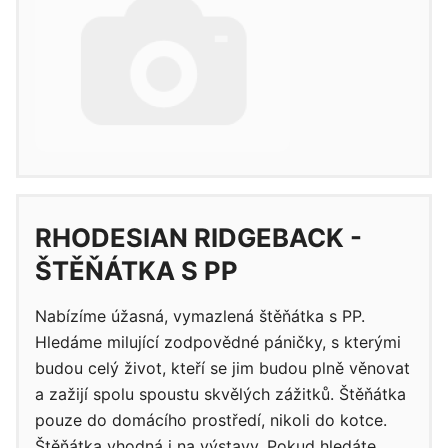
RHODESIAN RIDGEBACK -
ŠTĚŇÁTKA S PP
Nabízíme úžasná, vymazlená štěňátka s PP.
Hledáme milující zodpovědné páničky, s kterými
budou celý život, kteří se jim budou plně věnovat
a zažijí spolu spoustu skvělých zážitků. Štěňátka
pouze do domácího prostředí, nikoli do kotce.
Štěňátka vhodná i na výstavy. Pokud hledáte