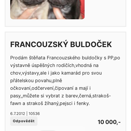
FRANCOUZSKÝ BULDOČEK
Prodám štěňata Francouzského buldočky s PP,po
výstavně úspěšných rodičích,vhodná na
chov,výstavy,ale i jako kamarád pro svou
přátelskou povahu,plně
očkovaní,odčervení,čipovaní a mají i
pasy,,můžete si vybrat z barev,černá,strakoš-
fawn a strakoš žíhaný,pejsci i fenky.
6.7.2012 | 10536
10 000,-
Odpovědět