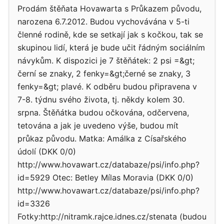
Prodám štěňata Hovawarta s Průkazem původu,
narozena 6.7.2012. Budou vychovávána v 5-ti
členné rodině, kde se setkají jak s kočkou, tak se
skupinou lidí, která je bude učit řádným sociálním
návykům. K dispozici je 7 štěňátek: 2 psi =&gt;
černí se znaky, 2 fenky=&gt;černé se znaky, 3
fenky=&gt; plavé. K odběru budou připravena v
7-8. týdnu svého života, tj. někdy kolem 30.
srpna. Štěňátka budou očkována, odčervena,
tetována a jak je uvedeno výše, budou mít
průkaz původu. Matka: Amálka z Císařského
údolí (DKK 0/0)
http://www.hovawart.cz/databaze/psi/info.php?
id=5929 Otec: Betley Mílas Moravia (DKK 0/0)
http://www.hovawart.cz/databaze/psi/info.php?
id=3326
Fotky:http://nitramk.rajce.idnes.cz/stenata (budou