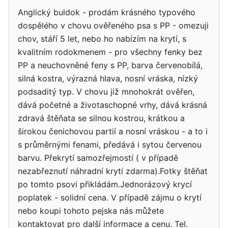
Anglický buldok - prodám krásného typového
dospělého v chovu ověřeného psa s PP - omezuji
chov, stáří 5 let, nebo ho nabízím na krytí, s
kvalitním rodokmenem - pro všechny fenky bez
PP a neuchovněné feny s PP, barva červenobílá,
silná kostra, výrazná hlava, nosní vráska, nízký
podsaditý typ. V chovu již mnohokrát ověřen,
dává početné a životaschopné vrhy, dává krásná
zdravá štěňata se silnou kostrou, krátkou a
širokou čenichovou partií a nosní vráskou - a to i
s průměrnými fenami, předává i sytou červenou
barvu. Překrytí samozřejmostí ( v případě
nezabřeznutí náhradní krytí zdarma).Fotky štěňat
po tomto psovi přikládám.Jednorázový krycí
poplatek - solidní cena. V případě zájmu o krytí
nebo koupi tohoto pejska nás můžete
kontaktovat pro další informace a cenu. Tel.