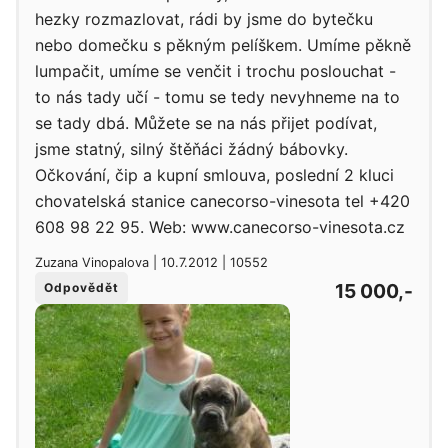
hezky rozmazlovat, rádi by jsme do bytečku
nebo domečku s pěkným pelíškem. Umíme pěkně
lumpačit, umíme se venčit i trochu poslouchat -
to nás tady učí - tomu se tedy nevyhneme na to
se tady dbá. Můžete se na nás přijet podívat,
jsme statný, silný štěňáci žádný bábovky.
Očkování, čip a kupní smlouva, poslední 2 kluci
chovatelská stanice canecorso-vinesota tel +420
608 98 22 95. Web: www.canecorso-vinesota.cz
Zuzana Vinopalova | 10.7.2012 | 10552
15 000,-
Odpovědět