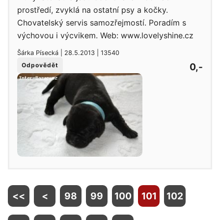
prostředí, zvyklá na ostatní psy a kočky.
Chovatelský servis samozřejmostí. Poradím s
výchovou i výcvikem. Web: www.lovelyshine.cz
Šárka Písecká | 28.5.2013 | 13540
0,-
Odpovědět
<<
<
98
99
100
101
102