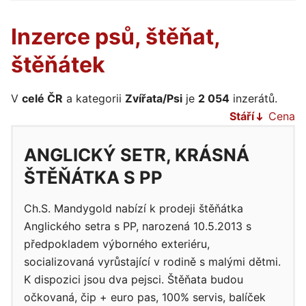
Inzerce psů, štěňat,
štěňátek
V
celé ČR
a kategorii
Zvířata/Psi
je
2 054
inzerátů.
Stáří
Cena
ANGLICKÝ SETR, KRÁSNÁ
ŠTĚŇÁTKA S PP
Ch.S. Mandygold nabízí k prodeji štěňátka
Anglického setra s PP, narozená 10.5.2013 s
předpokladem výborného exteriéru,
socializovaná vyrůstající v rodině s malými dětmi.
K dispozici jsou dva pejsci. Štěňata budou
očkovaná, čip + euro pas, 100% servis, balíček