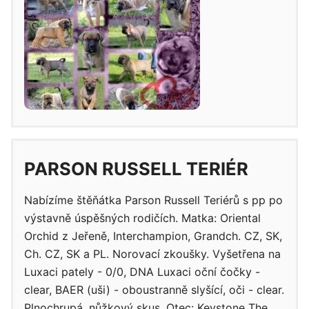
PARSON RUSSELL TERIÉR
Nabízíme štěňátka Parson Russell Teriérů s pp po
výstavně úspěšných rodičích. Matka: Oriental
Orchid z Jeřeně, Interchampion, Grandch. CZ, SK,
Ch. CZ, SK a PL. Norovací zkoušky. Vyšetřena na
Luxaci pately - 0/0, DNA Luxaci oční čočky -
clear, BAER (uši) - oboustranně slyšící, oči - clear.
Plnochrupá, nůžkový skus. Otec: Keystone The