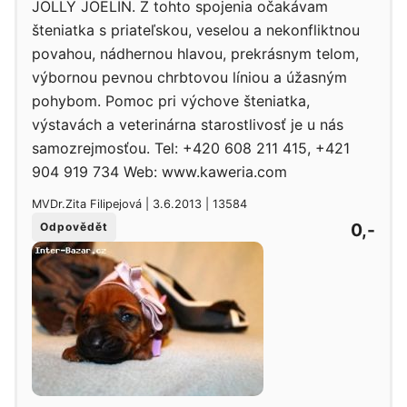
JOLLY JOELIN. Z tohto spojenia očakávam
šteniatka s priateľskou, veselou a nekonfliktnou
povahou, nádhernou hlavou, prekrásnym telom,
výbornou pevnou chrbtovou líniou a úžasným
pohybom. Pomoc pri výchove šteniatka,
výstavách a veterinárna starostlivosť je u nás
samozrejmosťou. Tel: +420 608 211 415, +421
904 919 734 Web: www.kaweria.com
MVDr.Zita Filipejová | 3.6.2013 | 13584
0,-
Odpovědět