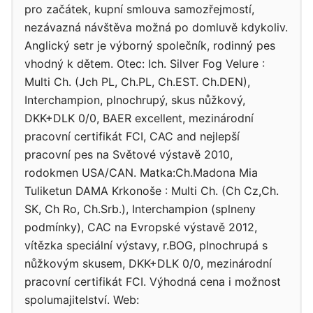
pro začátek, kupní smlouva samozřejmostí,
nezávazná návštěva možná po domluvě kdykoliv.
Anglický setr je výborný společník, rodinný pes
vhodný k dětem. Otec: Ich. Silver Fog Velure :
Multi Ch. (Jch PL, Ch.PL, Ch.EST. Ch.DEN),
Interchampion, plnochrupý, skus nůžkový,
DKK+DLK 0/0, BAER excellent, mezinárodní
pracovní certifikát FCI, CAC and nejlepší
pracovní pes na Světové výstavě 2010,
rodokmen USA/CAN. Matka:Ch.Madona Mia
Tuliketun DAMA Krkonoše : Multi Ch. (Ch Cz,Ch.
SK, Ch Ro, Ch.Srb.), Interchampion (splneny
podmínky), CAC na Evropské výstavě 2012,
vítězka speciální výstavy, r.BOG, plnochrupá s
nůžkovým skusem, DKK+DLK 0/0, mezinárodní
pracovní certifikát FCI. Výhodná cena i možnost
spolumajitelství. Web: