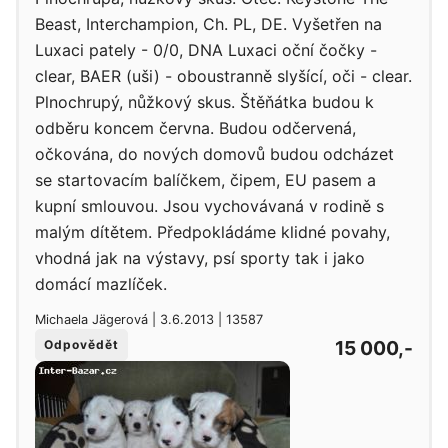
Beast, Interchampion, Ch. PL, DE. Vyšetřen na
Luxaci pately - 0/0, DNA Luxaci oční čočky -
clear, BAER (uši) - oboustranně slyšící, oči - clear.
Plnochrupý, nůžkový skus. Štěňátka budou k
odběru koncem června. Budou odčervená,
očkována, do nových domovů budou odcházet
se startovacím balíčkem, čipem, EU pasem a
kupní smlouvou. Jsou vychovávaná v rodině s
malým dítětem. Předpokládáme klidné povahy,
vhodná jak na výstavy, psí sporty tak i jako
domácí mazlíček.
Michaela Jägerová | 3.6.2013 | 13587
15 000,-
Odpovědět