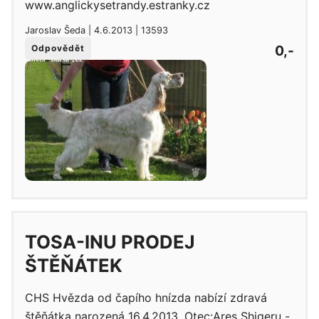
www.anglickysetrandy.estranky.cz
Jaroslav Šeda | 4.6.2013 | 13593
0,-
Odpovědět
TOSA-INU PRODEJ
ŠTĚŇÁTEK
CHS Hvězda od čapího hnízda nabízí zdravá
štěňátka narozená 16.4.2013. Otec:Ares Shigeru -