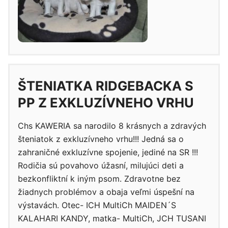
ŠTENIATKA RIDGEBACKA S
PP Z EXKLUZÍVNEHO VRHU
Chs KAWERIA sa narodilo 8 krásnych a zdravých
šteniatok z exkluzívneho vrhu!!! Jedná sa o
zahraničné exkluzívne spojenie, jediné na SR !!!
Rodičia sú povahovo úžasní, milujúci deti a
bezkonfliktní k iným psom. Zdravotne bez
žiadnych problémov a obaja veľmi úspešní na
výstavách. Otec- ICH MultiCh MAIDEN´S
KALAHARI KANDY, matka- MultiCh, JCH TUSANI