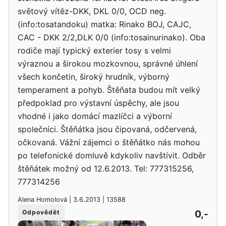
světový vítěz-DKK, DKL 0/0, OCD neg.
(info:tosatandoku) matka: Rinako BOJ, CAJC,
CAC - DKK 2/2,DLK 0/0 (info:tosainurinako). Oba
rodiče mají typický exterier tosy s velmi
výraznou a širokou mozkovnou, správné úhlení
všech končetin, široký hrudník, výborný
temperament a pohyb. Štěňata budou mít velký
předpoklad pro výstavní úspěchy, ale jsou
vhodné i jako domácí mazlíčci a výborní
společníci. Štěňátka jsou čipovaná, odčervená,
očkovaná. Vážní zájemci o štěňátko nás mohou
po telefonické domluvě kdykoliv navštívit. Odběr
štěňátek možný od 12.6.2013. Tel: 777315256,
777314256
Alena Homolová | 3.6.2013 | 13588
0,-
Odpovědět