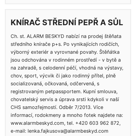
KNÍRAČ STŘEDNÍ PEPŘ A SŮL
Ch. st. ALARM BESKYD nabízí na prodej štěňata
středního knírače p+s. Po vynikajících rodičích,
výborný exteriér a vyrovnané povahy. Štěňátka
jsou odchována v rodinném prostředí - v bytě a
na zahradě, s celodenní péčí, vhodná na výstavy,
chov, sport, výcvik či jako rodinný přítel, plně
socializovaná, očkovaná, odčervená, s
registrovaným petpassportem. Kupní smlouva,
chovatelský servis a úprava srsti kdykoli v naší
CHS samozřejmostí. Odběr 7/2013. Více
informací, rodokmeny a mnoho fotek najdete na:
www.alarmbeskyd.com, tel. +420 603 962 872,
e-mail: lenka.fajkusova@alarmbeskyd.com