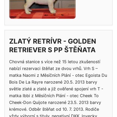
ZLATÝ RETRÍVR - GOLDEN
RETRIEVER S PP ŠTĚŇATA
Chovná stanice s více než 15 letou zkušeností
nabízí rezervaci štěňat ze dvou vrhů. Vrh S –
matka Naomi z Měsíčních Plání - otec Egoista Du
Bois De La Rayre narozené 20.5. 2013 barvy
světle zlaté a zlaté a již ověřené spojení vrh T -
matka Ibbi z Měsíčních Plání - otec Cheek To
Cheek-Don Quijote narozené 23.5. 2013 barvy
krémové. Odběr štěňat od 10. 7. 2013. Rodiče
vždy výborní s tituly, negativní DKK, lovecky