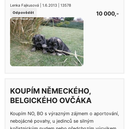
Lenka Fajkusová | 1.6.2013 | 13578
10 000,-
Odpovědět
KOUPÍM NĚMECKÉHO,
BELGICKÉHO OVČÁKA
Koupím NO, BO s výrazným zájmem o aportování,
nebojácné povahy, u jedinců se silným
kořistnickým pudem nebo předchozím výcvikem