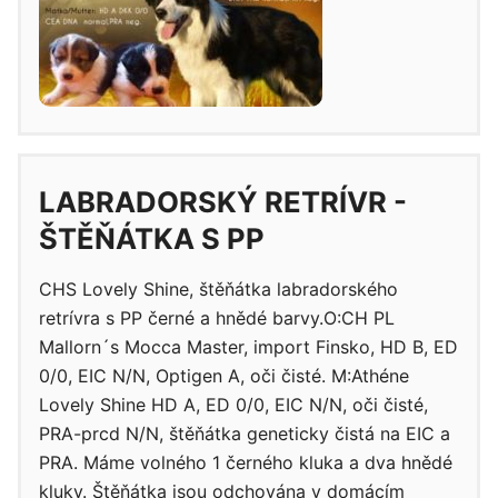
LABRADORSKÝ RETRÍVR -
ŠTĚŇÁTKA S PP
CHS Lovely Shine, štěňátka labradorského
retrívra s PP černé a hnědé barvy.O:CH PL
Mallorn´s Mocca Master, import Finsko, HD B, ED
0/0, EIC N/N, Optigen A, oči čisté. M:Athéne
Lovely Shine HD A, ED 0/0, EIC N/N, oči čisté,
PRA-prcd N/N, štěňátka geneticky čistá na EIC a
PRA. Máme volného 1 černého kluka a dva hnědé
kluky. Štěňátka jsou odchována v domácím