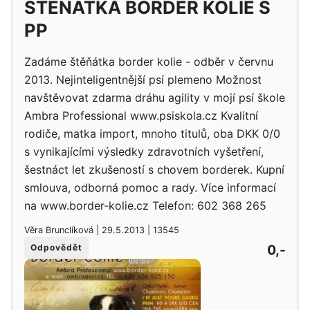
ŠTĚŇÁTKA BORDER KOLIE S
PP
Zadáme štěňátka border kolie - odběr v červnu
2013. Nejinteligentnější psí plemeno Možnost
navštěvovat zdarma dráhu agility v mojí psí škole
Ambra Professional www.psiskola.cz Kvalitní
rodiče, matka import, mnoho titulů, oba DKK 0/0
s vynikajícími výsledky zdravotních vyšetření,
šestnáct let zkušeností s chovem borderek. Kupní
smlouva, odborná pomoc a rady. Více informací
na www.border-kolie.cz Telefon: 602 368 265
Věra Brunclíková | 29.5.2013 | 13545
0,-
Odpovědět