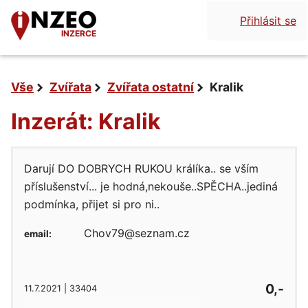
Přihlásit se
INZERCE
Vše
Zvířata
Zvířata ostatní
Kralik
Inzerát: Kralik
Darují DO DOBRYCH RUKOU králíka.. se vším
příslušenství... je hodná,nekouše..SPĚCHA..jediná
podmínka, přijet si pro ni..
Chov79@seznam.cz
email:
0,-
11.7.2021 | 33404