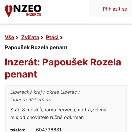
Přihlásit se
INZERCE
Vše
Zvířata
Ptáci
Papoušek Rozela penant
Inzerát: Papoušek Rozela
penant
Liberecký kraj
okres Liberec
Liberec IV-Perštýn
Stáří 8 mèsíců,barva červená,modrá,zelená
mix,od chovatele ručně odkrmen
604736681
telefon: