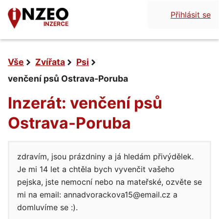
Přihlásit se
INZERCE
Vše
Zvířata
Psi
venčení psů Ostrava-Poruba
Inzerát: venčení psů
Ostrava-Poruba
zdravím, jsou prázdniny a já hledám přivýdělek.
Je mi 14 let a chtěla bych vyvenčit vašeho
pejska, jste nemocní nebo na mateřské, ozvěte se
mi na email: annadvorackova15@email.cz a
domluvíme se :).