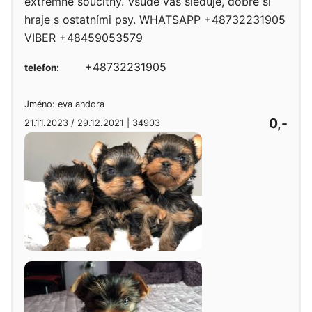
extrémně soucitný. Všude vás sleduje, dobře si
hraje s ostatními psy. WHATSAPP +48732231905
VIBER +48459053579
+48732231905
telefon:
Jméno: eva andora
0,-
21.11.2023 / 29.12.2021 | 34903