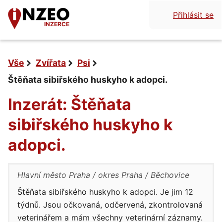
Přihlásit se
INZERCE
Vše
Zvířata
Psi
Štěňata sibiřského huskyho k adopci.
Inzerát: Štěňata
sibiřského huskyho k
adopci.
Hlavní město Praha
okres Praha
Běchovice
Štěňata sibiřského huskyho k adopci. Je jim 12
týdnů. Jsou očkovaná, odčervená, zkontrolovaná
veterinářem a mám všechny veterinární záznamy.