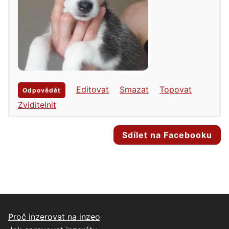
Editovat
Smazat
Topovat
Odpovědět
Zviditelnit
Sdílet na Facebooku
Proč inzerovat na inzeo