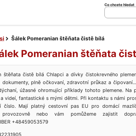
Co chcete hledat
si
Šálek Pomeranian štěňata čistě bílá
Šálek Pomeranian štěňata čist
 štěňata čistě bílá Chlapci a dívky čistokrevného pleme
i dokumenty, plně očkovaní, zdravotní průkaz a čipovaní..
nadýchaní, úžasné ohromující příklady tohoto plemene. Na
 a videí, fantastické s mými dětmi. Při kontaktu s námi pr
ní číslo. Mají platný cestovní pas EU pro domácí mazlí
 provozovně nebo vám pomůžeme zajistit dopr
IBER +48459053579
2231905