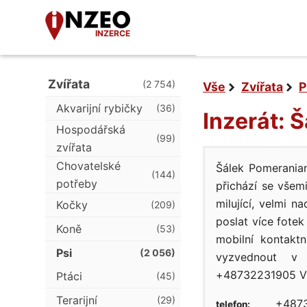
INZERCE
Zvířata
(2 754)
Vše
Zvířata
P
Akvarijní rybičky
(36)
Inzerát: 
Hospodářská
(99)
zvířata
Chovatelské
Šálek Pomeranian
(144)
potřeby
přichází se všem
milující, velmi 
Kočky
(209)
poslat více fotek
Koně
(53)
mobilní kontakt
Psi
(2 056)
vyzvednout v
+48732231905 V
Ptáci
(45)
Terarijní
(29)
+4873
telefon: