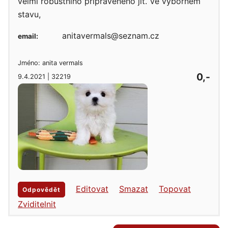
velmi robustního připraveného jít. Ve výborném
stavu,
anitavermals@seznam.cz
email:
Jméno: anita vermals
0,-
9.4.2021 | 32219
Editovat
Smazat
Topovat
Odpovědět
Zviditelnit