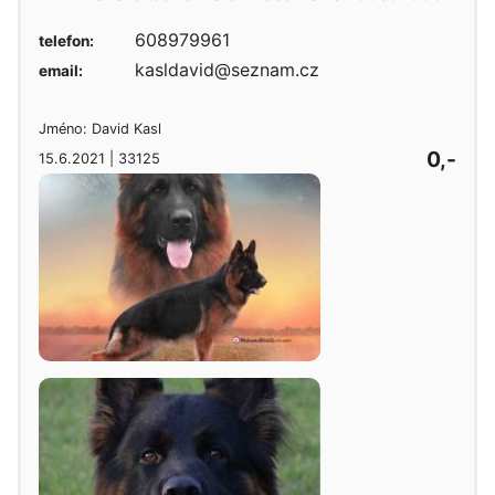
608979961
telefon:
kasldavid@seznam.cz
email:
Jméno: David Kasl
0,-
15.6.2021 | 33125