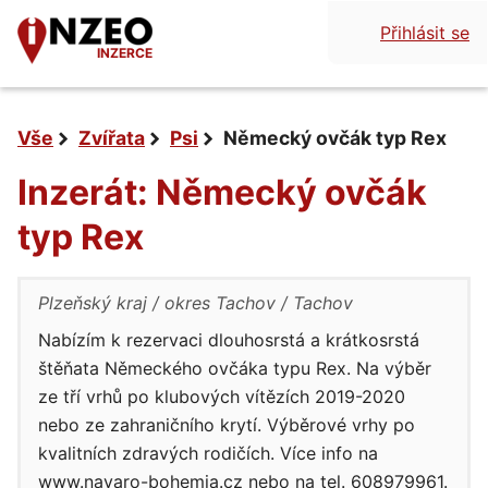
Přihlásit se
INZERCE
Vše
Zvířata
Psi
Německý ovčák typ Rex
Inzerát: Německý ovčák
typ Rex
Plzeňský kraj
okres Tachov
Tachov
Nabízím k rezervaci dlouhosrstá a krátkosrstá
štěňata Německého ovčáka typu Rex. Na výběr
ze tří vrhů po klubových vítězích 2019-2020
nebo ze zahraničního krytí. Výběrové vrhy po
kvalitních zdravých rodičích. Více info na
www.navaro-bohemia.cz nebo na tel. 608979961.