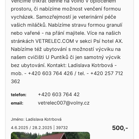
Venčíme třikrát denně na volno v oploceném
prostoru, či nabízíme možnost venčení formou
vycházek. Samozřejmostí je veterinární péče
vašich miláčků. Nabízíme stravu formou granulí
nebo vařené - na přání majitele. Více na našich
stránkách VETRELEC.COM v sekci Psí hotel AX.
Nabízíme též ubytování s možností výcviku na
našem cvičišti U Puntíků či jen samotný výcvik
bez ubytování. Kontakt: Ladislava Kotrbová -
mob. - +420 603 764 426 / tel. - +420 257 712
362
+420 603 764 42
telefon:
vetrelec007@volny.cz
email:
Jméno: Ladislava Kotrbová
500,-
4.6.2025 / 28.2.2025 | 39732