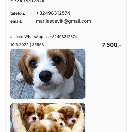
+32498312574
+32498312574
telefon:
marijascevik@gmail.com
email:
Jméno: WhatsApp na +32498312574
7 500,-
10.5.2022 | 35968