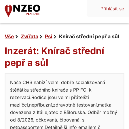
Přihlásit se
INZERCE
Vše
Zvířata
Psi
Knírač střední pepř a sůl
Inzerát: Knírač střední
pepř a sůl
Naše CHS nabízí velmi dobře socializovaná
štěňátka středního knírače s PP FCI k
rezervaci.Rodiče jsou velmi přátelští
mazlíčci,nepříbuzní,zdravotně testovaní,matka
dovezena z Itálie,otec z Běloruska. Odběr možný
od 8/2026, očkovaná, čipovaná, s
petpassportem.Detailnější info emailem či