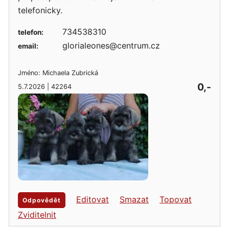
telefonicky.
734538310
telefon:
glorialeones@centrum.cz
email:
Jméno: Michaela Zubrická
0,-
5.7.2026 | 42264
Editovat
Smazat
Topovat
Odpovědět
Zviditelnit