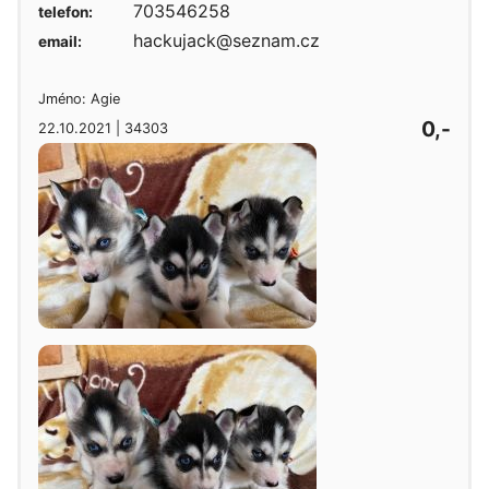
703546258
telefon:
hackujack@seznam.cz
email:
Jméno: Agie
0,-
22.10.2021 | 34303