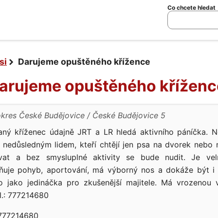
Co chcete hledat
si
Darujeme opuštěného křížence
Darujeme opuštěného kříženc
okres České Budějovice
České Budějovice 5
vaný kříženec údajně JRT a LR hledá aktivního páníčka. 
k nedůsledným lidem, kteří chtějí jen psa na dvorek nebo
vat a bez smysluplné aktivity se bude nudit. Je velm
ňuje pohyb, aportování, má výborný nos a dokáže být i 
 jako jedináčka pro zkušenější majitele. Má vrozenou 
l.: 777214680
77214680