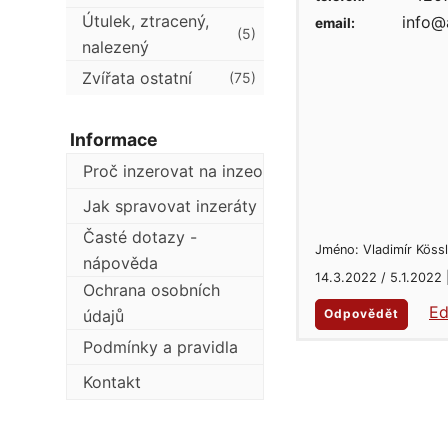
Útulek, ztracený,
info@a
email:
(5)
nalezený
Zvířata ostatní
(75)
Informace
Proč inzerovat na inzeo
Jak spravovat inzeráty
Časté dotazy -
Jméno: Vladimír Kössl
nápověda
14.3.2022 / 5.1.2022
Ochrana osobních
Ed
údajů
Odpovědět
Podmínky a pravidla
Kontakt