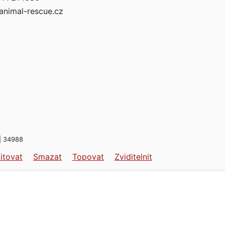
nimal-rescue.cz
 | 34988
itovat
Smazat
Topovat
Zviditelnit