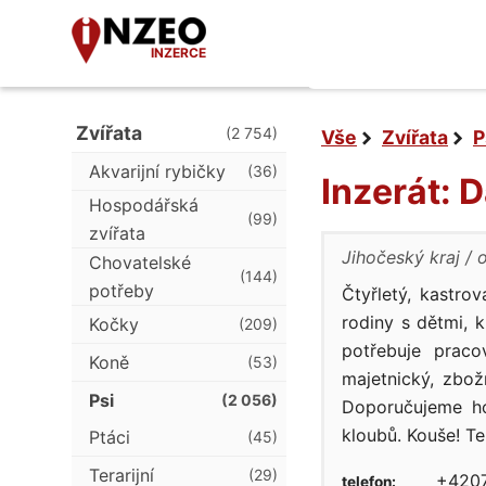
INZERCE
Zvířata
(2 754)
Vše
Zvířata
P
Akvarijní rybičky
(36)
Inzerát: 
Hospodářská
(99)
zvířata
Jihočeský kraj
Chovatelské
(144)
potřeby
Čtyřletý, kastro
rodiny s dětmi, 
Kočky
(209)
potřebuje praco
Koně
(53)
majetnický, zbož
Psi
(2 056)
Doporučujeme ho
kloubů. Kouše! Te
Ptáci
(45)
Terarijní
(29)
+4207
telefon: