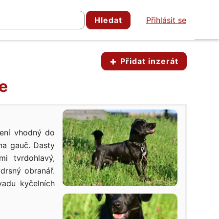
Hledat
Přihlásit se
Přidat inzerát
e
Není vhodný do
 na gauč. Dasty
i tvrdohlavý,
drsný obranář.
vadu kyčelních