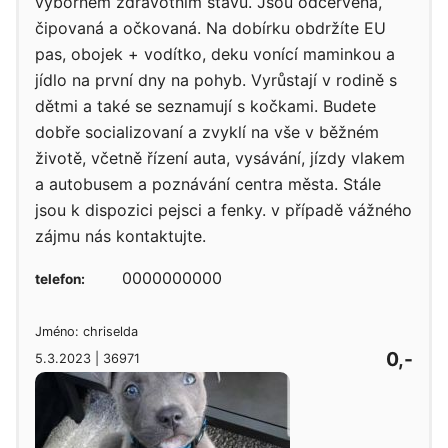
výborném zdravotním stavu. Jsou odčervená,
čipovaná a očkovaná. Na dobírku obdržíte EU
pas, obojek + vodítko, deku vonící maminkou a
jídlo na první dny na pohyb. Vyrůstají v rodině s
dětmi a také se seznamují s kočkami. Budete
dobře socializovaní a zvyklí na vše v běžném
životě, včetně řízení auta, vysávání, jízdy vlakem
a autobusem a poznávání centra města. Stále
jsou k dispozici pejsci a fenky. v případě vážného
zájmu nás kontaktujte.
0000000000
telefon:
Jméno: chriselda
0,-
5.3.2023 | 36971