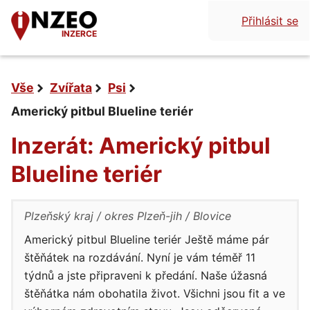
Přihlásit se
INZERCE
Vše
Zvířata
Psi
Americký pitbul Blueline teriér
Inzerát: Americký pitbul
Blueline teriér
Plzeňský kraj
okres Plzeň-jih
Blovice
Americký pitbul Blueline teriér Ještě máme pár
štěňátek na rozdávání. Nyní je vám téměř 11
týdnů a jste připraveni k předání. Naše úžasná
štěňátka nám obohatila život. Všichni jsou fit a ve