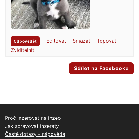
Editovat
Smazat
Topovat
Odpovědět
Zviditelnit
Sdílet na Facebooku
Proč inzerovat na inzeo
Jak spravovat inzeráty
Časté dotazy - nápověda