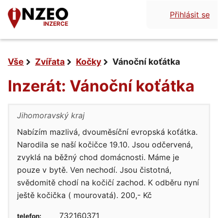
Přihlásit se
INZERCE
Vše
Zvířata
Kočky
Vánoční koťátka
Inzerát: Vánoční koťátka
Jihomoravský kraj
Nabízím mazlivá, dvouměsíční evropská koťátka.
Narodila se naší kočičce 19.10. Jsou odčervená,
zvyklá na běžný chod domácnosti. Máme je
pouze v bytě. Ven nechodí. Jsou čistotná,
svědomitě chodí na kočičí zachod. K odběru nyní
ještě kočička ( mourovatá). 200,- Kč
732160371
telefon: