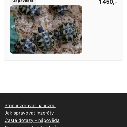
1 450,-
Odpovědět
Proč inzerovat na inzeo
Jak spravovat inzeráty
Časté dotazy - nápověda