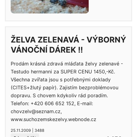
ŽELVA ZELENAVÁ - VÝBORNÝ
VÁNOČNÍ DÁREK !!
Prodám krásná zdravá mláďata želvy zelenavé -
Testudo hermanni za SUPER CENU 1450,-Kč.
Všechna zvířata jsou s potřebnými doklady
(CITES+žlutý papír). Zajistím bezproblémovou
dopravu. S chovem kdykoliv rád poradím.
Telefon: +420 606 652 152, E-mail:
chovzelv@seznam.cz,
www.suchozemskezelvy.webnode.cz
25.11.2009 | 3488