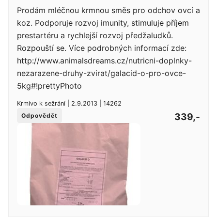
Prodám mléčnou krmnou směs pro odchov ovcí a
koz. Podporuje rozvoj imunity, stimuluje příjem
prestartéru a rychlejší rozvoj předžaludků.
Rozpouští se. Více podrobných informací zde:
http://www.animalsdreams.cz/nutricni-doplnky-
nezarazene-druhy-zvirat/galacid-o-pro-ovce-
5kg#!prettyPhoto
Krmivo k sežrání | 2.9.2013 | 14262
339,-
Odpovědět